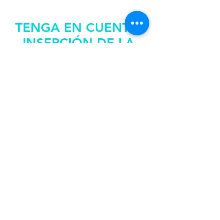
TENGA EN CUENTA:
INSERCIÓN DE LA
VARILLA PARA LAS
RELACIONES
SEXUALES
En las nuevas varillas que se
producirán a partir de
febrero de 2024, con forma
alargada, los testículos
protésicos permanecen
parcialmente vacíos.
PRECAUCIÓN: Para evitar