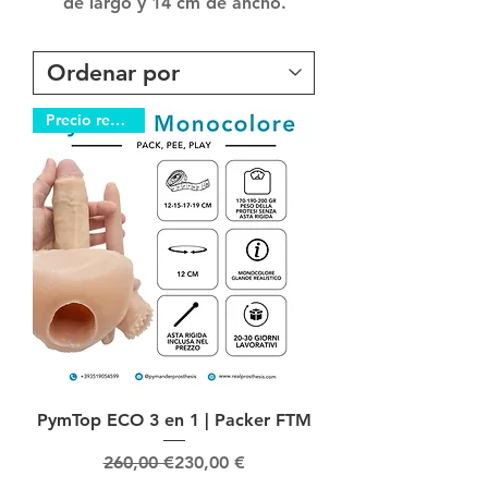
de largo y 14 cm de ancho.
Precio reducido
PymTop ECO 3 en 1 | Packer FTM
Precio
Precio de oferta
260,00 €
230,00 €