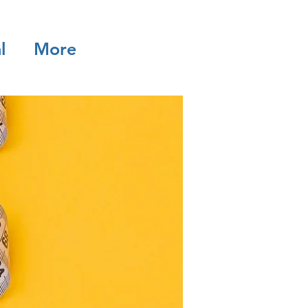
l
More