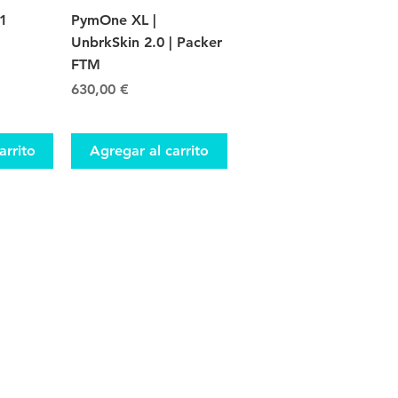
da
Vista rápida
1
PymOne XL |
UnbrkSkin 2.0 | Packer
FTM
Precio
630,00 €
arrito
Agregar al carrito