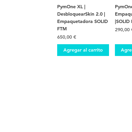
Vista rápida
V
PymOne XL |
PymOne
DesbloquearSkin 2.0 |
Empaqu
Empaquetadora SOLID
|SOLID
FTM
Precio
290,00 
Precio
650,00 €
Agregar al carrito
Agreg