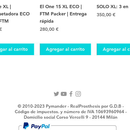
ista rápida
Vista rápida
Vista rápi
 XL |
El One 15 XL ECO |
SOLO XL: 3 en 
etadora ECO
FTM Packer | Entrega
Precio
350,00 €
 FTM
rápida
Precio
€
280,00 €
ar al carrito
Agregar al carrito
Agregar al c
© 2010-2023 Pymander - RealProsthesis por G.D.B -
Código de impuestos. y número de IVA 10693960964 -
Domicilio social Corso Vercelli 9 - 20144 Milán