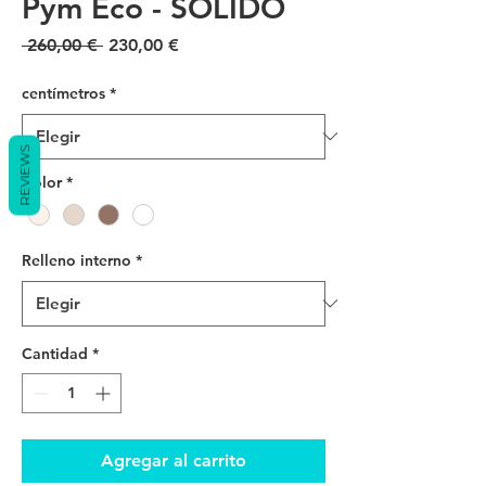
Pym Eco - SÓLIDO
Precio
Precio
 260,00 € 
230,00 €
de
oferta
centímetros
*
REVIEWS
Color
*
Relleno interno
*
Cantidad
*
Agregar al carrito