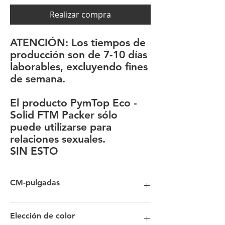
Realizar compra
ATENCIÓN: Los tiempos de
producción son de 7-10 días
laborables, excluyendo fines
de semana.
El producto PymTop Eco -
Solid FTM Packer sólo
puede utilizarse para
relaciones sexuales.
SIN ESTO
CM-pulgadas
12 cm: 4,7 pulgadas
Elección de color
15 cm: 5,9 pulgadas