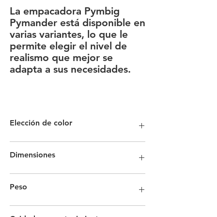
La
empacadora Pymbig
Pymander
está disponible en
varias variantes, lo que le
permite elegir el nivel de
realismo que mejor se
adapta a sus necesidades.
Elección de color
Cada prótesis es única y diferente a
Dimensiones
cualquier otra y para la mejor
combinación de piel te recomendamos
contactarnos y acordar el color juntos
Longitud insertable de 13,5 cm.
Peso
adjuntando fotos de la parte más oscura
14 cm de circunferencia
del cuerpo.
En cualquier caso, puedes indicarnos
El peso varía en función del realismo