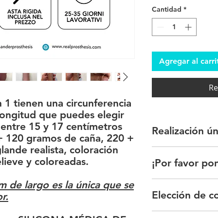
Cantidad
*
Agregar al carri
Re
 1 tienen una circunferencia
longitud que puedes elegir
 entre 15 y 17 centímetros
Realización ún
+ 120 gramos de caña, 220 +
lande realista, coloración
Tenga en cuenta que
elieve y coloreadas.
¡Por favor po
ya que cada una de 
hecha a mano.
m de largo es la única que se
El color de la próte
Elección de c
de forma diferente e
r.
así como variar segú
laboratorio.
Elección de color