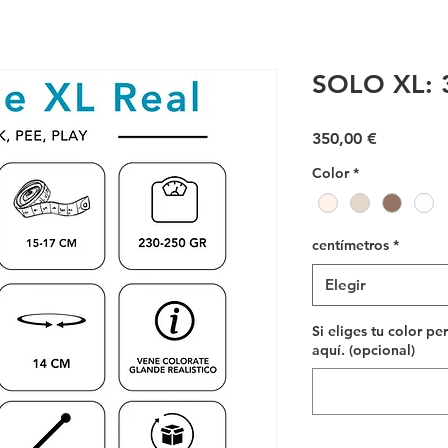
SOLO XL: 
Precio
350,00 €
Color
*
centímetros
*
Elegir
Si eliges tu color pe
aquí. (opcional)