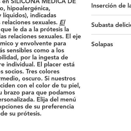
das en SILICONA MÉDICA DE
Inserción de la
o, hipoalergénica,
Si las opciones dispo
líquidos), indicadas
no se adaptan a su t
En las nuevas varilla
 relaciones sexuales.
El
(colores fríos o cáli
Subasta delici
febrero de 2024, con
que le da a la prótesis la
protésicos permanec
as relaciones sexuales. El eje
Precaución: para evit
Enlace para comprar
mico y envolvente para
sostenga la punta co
Solapas
Esta subasta le permi
No fuerce la inserció
ás sensibles como a los
la eyaculación mascu
fácilmente
ilidad, por la ingesta de
El modelo de 15 cm 
El modelo de 17 cm 
e individual. El placer está
con el uso de nuest
 socios. Tres colores
ermedio, oscuro. Si nuestros
ciden con el color de tu piel,
tu brazo para que podamos
rsonalizada. Elija del menú
opciones de su preferencia
 de su prótesis.