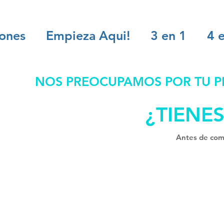
iones
Empieza Aqui!
3 en 1
4 e
NOS PREOCUPAMOS POR TU PR
¿TIENE
Antes de comp