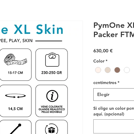
PymOne XL 
Packer FT
Precio
630,00 €
Color
*
centímetros
*
Elegir
Si elige un color pe
aquí. (opcional)