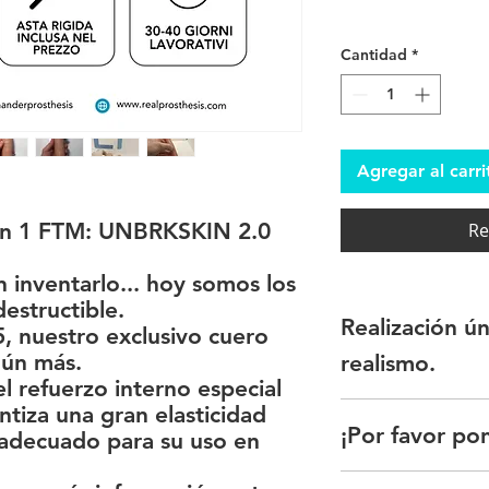
Cantidad
*
Agregar al carri
en 1 FTM: UNBRKSKIN 2.0
Re
 inventarlo... hoy somos los
estructible.
Realización ú
5, nuestro exclusivo cuero
aún más.
realismo.
l refuerzo interno especial
Tenga en cuenta que
ntiza una gran elasticidad
¡Por favor po
ya que cada una de 
e adecuado para su uso en
hecha a mano.
El color de la próte