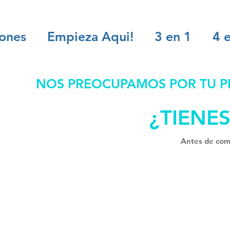
iones
Empieza Aqui!
3 en 1
4 e
NOS PREOCUPAMOS POR TU PR
¿TIENE
Antes de comp