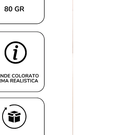
 y realza su singularidad,
incidencia precisa con su tono