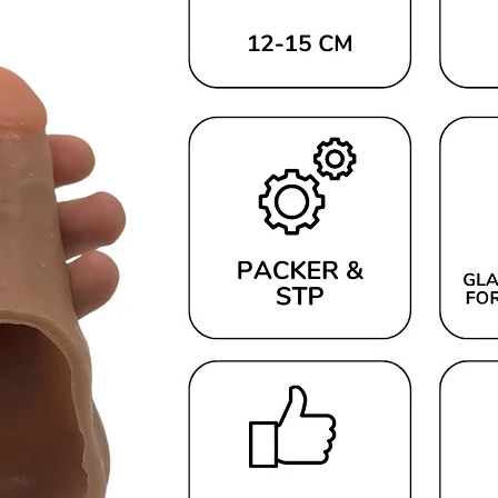
producto que respeta
garantizando una co
de piel.